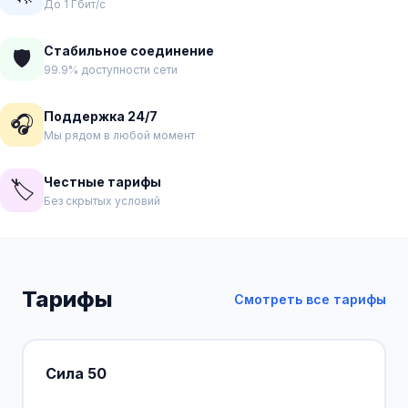
До 1 Гбит/с
Стабильное соединение
🛡️
99.9% доступности сети
Поддержка 24/7
🎧
Мы рядом в любой момент
Честные тарифы
🏷️
Без скрытых условий
Тарифы
Смотреть все тарифы
Сила 50