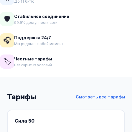
До 1 Гбит/с
Стабильное соединение
🛡️
99.9% доступности сети
Поддержка 24/7
🎧
Мы рядом в любой момент
Честные тарифы
🏷️
Без скрытых условий
Тарифы
Смотреть все тарифы
Сила 50