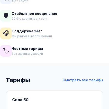
До 1 Гбит/с
Стабильное соединение
🛡️
99.9% доступности сети
Поддержка 24/7
🎧
Мы рядом в любой момент
Честные тарифы
🏷️
Без скрытых условий
Тарифы
Смотреть все тарифы
Сила 50