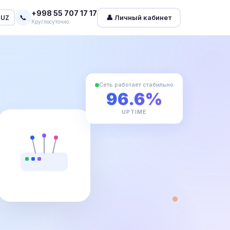
+998 55 707 17 17
📞
👤 Личный кабинет
UZ
Круглосуточно
Сеть работает стабильно
96.6%
UPTIME