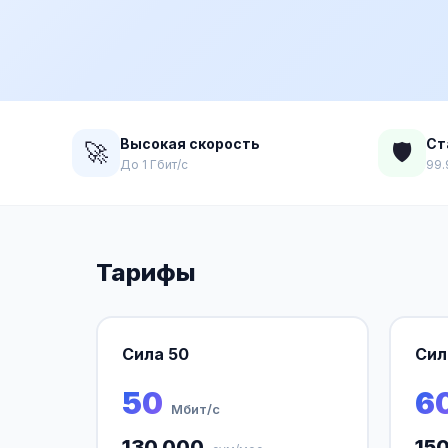
Высокая скорость
Ст
🚀
🛡️
До 1 Гбит/с
99.
Тарифы
Сила 50
Сил
50
6
Мбит/с
130 000
15