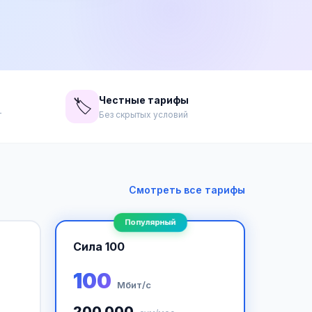
Честные тарифы
🏷️
т
Без скрытых условий
Смотреть все тарифы
Популярный
Сила 100
100
Мбит/с
200 000