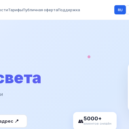
ости
Тарифы
Публичная оферта
Поддержка
RU
света
 и
5000+
адрес 📍
👥
клиентов онлайн