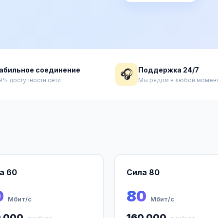
абильное соединение
Поддержка 24/7
🎧
9% доступности сети
Мы рядом в любой момен
а 60
Сила 80
0
80
Мбит/с
Мбит/с
0 000
160 000