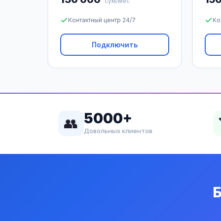
сум/мес
Контактный центр 24/7
Ко
Подключить
5000+
👥
Довольных клиентов
Б