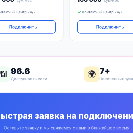
сум/мес
сум/мес
нтактный центр 24/7
Контактный центр 24/7
Подключить
Подключить
96.6
7+
📶
🌍
Доступность сети
Населенных пун
ыстрая заявка на подключен
Оставьте заявку и мы свяжемся с вами в ближайшее время