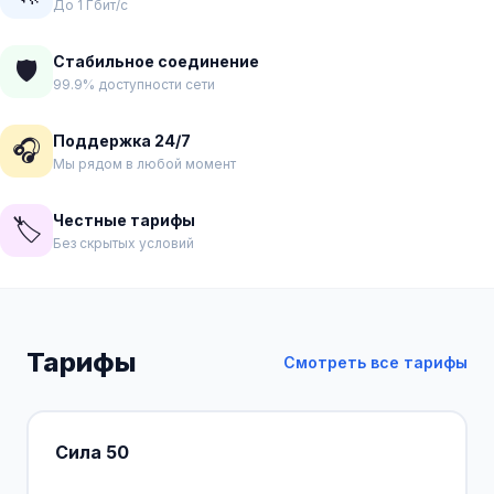
До 1 Гбит/с
Стабильное соединение
🛡️
99.9% доступности сети
Поддержка 24/7
🎧
Мы рядом в любой момент
Честные тарифы
🏷️
Без скрытых условий
Тарифы
Смотреть все тарифы
Сила 50