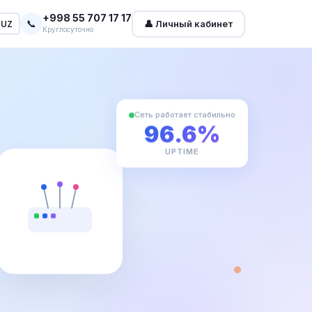
+998 55 707 17 17
📞
👤 Личный кабинет
UZ
Круглосуточно
Сеть работает стабильно
96.6%
UPTIME