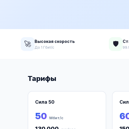
Высокая скорость
Ст
🚀
🛡️
До 1 Гбит/с
99.
Тарифы
Сила 50
Сил
50
6
Мбит/с
130 000
15