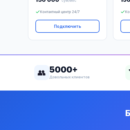
сум/мес
Контактный центр 24/7
Ко
Подключить
5000+
👥
Довольных клиентов
Б