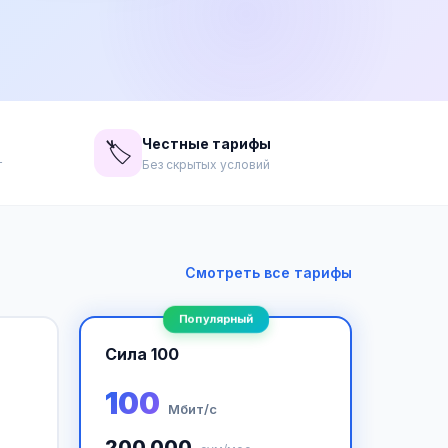
Честные тарифы
🏷️
т
Без скрытых условий
Смотреть все тарифы
Популярный
Сила 100
100
Мбит/с
200 000