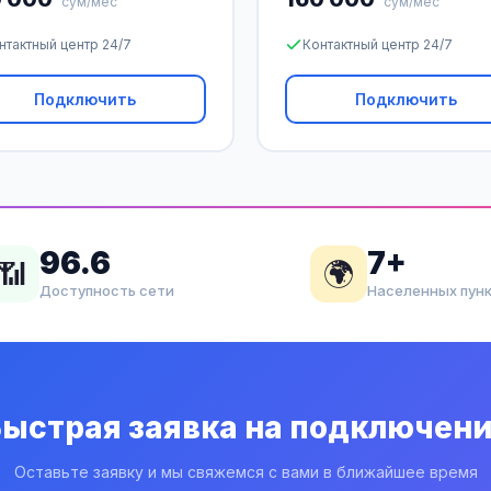
сум/мес
сум/мес
нтактный центр 24/7
Контактный центр 24/7
Подключить
Подключить
96.6
7+
📶
🌍
Доступность сети
Населенных пун
ыстрая заявка на подключен
Оставьте заявку и мы свяжемся с вами в ближайшее время