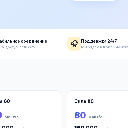
абильное соединение
Поддержка 24/7
🎧
9% доступности сети
Мы рядом в любой момен
а 60
Сила 80
0
80
Мбит/с
Мбит/с
0 000
160 000