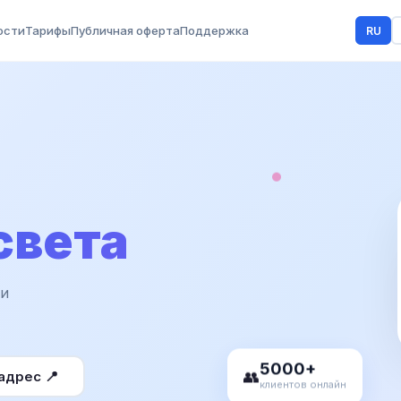
ости
Тарифы
Публичная оферта
Поддержка
RU
света
 и
5000+
адрес 📍
👥
клиентов онлайн